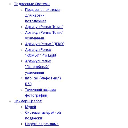
Подвесные Системы
Подвесная система
для картин
потолочная
Артикул Рельс "Клик"
Артикул Рельс "Клик"
усиленный
Артикул Рельс "ДЕКО"
Артикул Рельс
"КОМБИ" Pro Light
Артикул Рельс
"Галерейный"
усиленный
Info Reil (Инфо Реил)
R50
Точечный подвес
фотографий
Примеры работ
Музей
Система галерейной
подвески
Наружная реклама