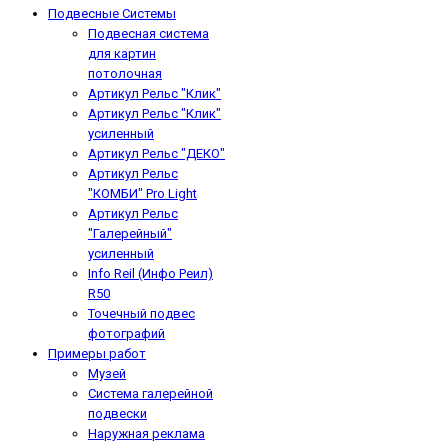
Подвесные Системы
Подвесная система
для картин
потолочная
Артикул Рельс "Клик"
Артикул Рельс "Клик"
усиленный
Артикул Рельс "ДЕКО"
Артикул Рельс
"КОМБИ" Pro Light
Артикул Рельс
"Галерейный"
усиленный
Info Reil (Инфо Реил)
R50
Точечный подвес
фотографий
Примеры работ
Музей
Система галерейной
подвески
Наружная реклама