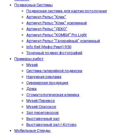
Подвесные Системы
Подвесная система для картин потолочная
Артикул Рельс "Клик"
Артикул Рельс "Клик" усиленный
Артикул Рельс "ДЕКО"
Артикул Рельс "КОМБИ" Pro Light
Артикул Рельс "Галерейный" усиленный
Info Reil (Инфо Реил) R50
Точечный подвес фотографий
Примеры работ
Музей
Система галерейной подвески
Наружная реклама
Сувенирная продукция
Дома
Стоматологическая клиника
Музей Перевоз
Музей Спасское
Зал переговоров
Выставочный зал
Выставочный зал г.Кстово
Мобильные Стенды