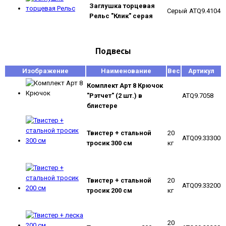
Заглушка торцевая
Серый
ATQ9.4104
Рельс "Клик" серая
Подвесы
Изображение
Наименование
Вес
Артикул
Комплект Арт 8 Крючок
"Рэтчет" (2 шт.) в
ATQ9.7058
блистере
Твистер + стальной
20
ATQ09.33300
тросик 300 см
кг
Твистер + стальной
20
ATQ09.33200
тросик 200 см
кг
20