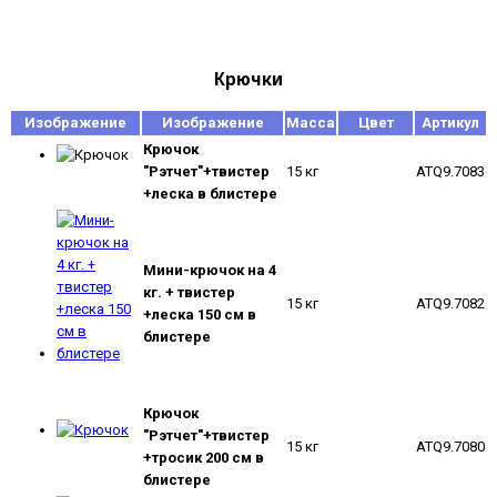
Крючки
Изображение
Изображение
Масса
Цвет
Артикул
Крючок
"Рэтчет"+твистер
15 кг
ATQ9.7083
+леска в блистере
Мини-крючок на 4
кг. + твистер
15 кг
ATQ9.7082
+леска 150 см в
блистере
Крючок
"Рэтчет"+твистер
15 кг
ATQ9.7080
+тросик 200 см в
блистере