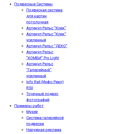
Подвесные Системы
Подвесная система
для картин
потолочная
Артикул Рельс "Клик"
Артикул Рельс "Клик"
усиленный
Артикул Рельс "ДЕКО"
Артикул Рельс
"КОМБИ" Pro Light
Артикул Рельс
"Галерейный"
усиленный
Info Reil (Инфо Реил)
R50
Точечный подвес
фотографий
Примеры работ
Музей
Система галерейной
подвески
Наружная реклама