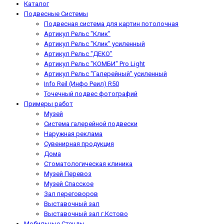
Каталог
Подвесные Системы
Подвесная система для картин потолочная
Артикул Рельс "Клик"
Артикул Рельс "Клик" усиленный
Артикул Рельс "ДЕКО"
Артикул Рельс "КОМБИ" Pro Light
Артикул Рельс "Галерейный" усиленный
Info Reil (Инфо Реил) R50
Точечный подвес фотографий
Примеры работ
Музей
Система галерейной подвески
Наружная реклама
Сувенирная продукция
Дома
Стоматологическая клиника
Музей Перевоз
Музей Спасское
Зал переговоров
Выставочный зал
Выставочный зал г.Кстово
Мобильные Стенды