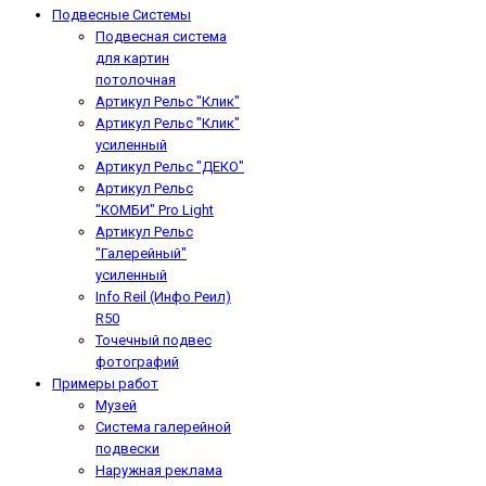
Подвесные Системы
Подвесная система
для картин
потолочная
Артикул Рельс "Клик"
Артикул Рельс "Клик"
усиленный
Артикул Рельс "ДЕКО"
Артикул Рельс
"КОМБИ" Pro Light
Артикул Рельс
"Галерейный"
усиленный
Info Reil (Инфо Реил)
R50
Точечный подвес
фотографий
Примеры работ
Музей
Система галерейной
подвески
Наружная реклама