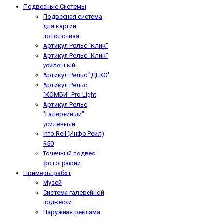
Подвесные Системы
Подвесная система
для картин
потолочная
Артикул Рельс "Клик"
Артикул Рельс "Клик"
усиленный
Артикул Рельс "ДЕКО"
Артикул Рельс
"КОМБИ" Pro Light
Артикул Рельс
"Галерейный"
усиленный
Info Reil (Инфо Реил)
R50
Точечный подвес
фотографий
Примеры работ
Музей
Система галерейной
подвески
Наружная реклама