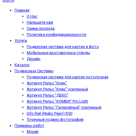
Sign In
Главная
О Нас
Напишите нам
Схема проезда
Политика конфиденциальности
Услуги
Подвесная система для картин и фото
Мобильные выставочные стенды
Дизайн
Каталог
Подвесные Системы
Подвесная система для картин потолочная
Артикул Рельс "Клик"
Артикул Рельс "Клик" усиленный
Артикул Рельс "ДЕКО"
Артикул Рельс "КОМБИ" Pro Light
Артикул Рельс "Галерейный" усиленный
Info Reil (Инфо Реил) R50
Точечный подвес фотографий
Примеры работ
Музей