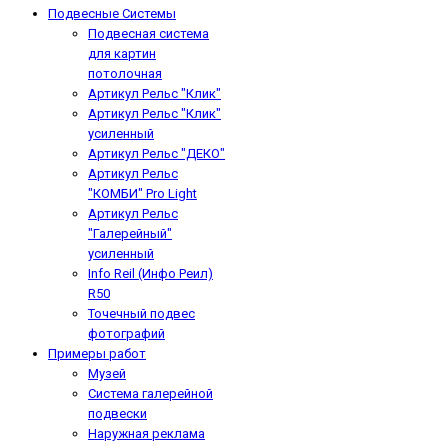
Подвесные Системы
Подвесная система
для картин
потолочная
Артикул Рельс "Клик"
Артикул Рельс "Клик"
усиленный
Артикул Рельс "ДЕКО"
Артикул Рельс
"КОМБИ" Pro Light
Артикул Рельс
"Галерейный"
усиленный
Info Reil (Инфо Реил)
R50
Точечный подвес
фотографий
Примеры работ
Музей
Система галерейной
подвески
Наружная реклама