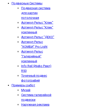
Подвесные Системы
Подвесная система
для картин
потолочная
Артикул Рельс "Клик"
Артикул Рельс "Клик"
усиленный
Артикул Рельс "ДЕКО"
Артикул Рельс
"КОМБИ" Pro Light
Артикул Рельс
"Галерейный"
усиленный
Info Reil (Инфо Реил)
R50
Точечный подвес
фотографий
Примеры работ
Музей
Система галерейной
подвески
Наружная реклама