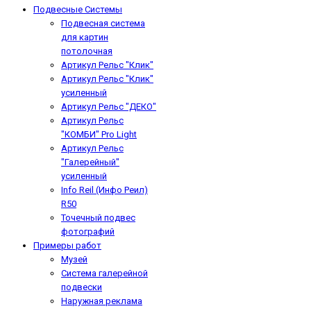
Подвесные Системы
Подвесная система
для картин
потолочная
Артикул Рельс "Клик"
Артикул Рельс "Клик"
усиленный
Артикул Рельс "ДЕКО"
Артикул Рельс
"КОМБИ" Pro Light
Артикул Рельс
"Галерейный"
усиленный
Info Reil (Инфо Реил)
R50
Точечный подвес
фотографий
Примеры работ
Музей
Система галерейной
подвески
Наружная реклама