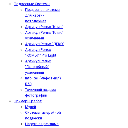
Подвесные Системы
Подвесная система
для картин
потолочная
Артикул Рельс "Клик"
Артикул Рельс "Клик"
усиленный
Артикул Рельс "ДЕКО"
Артикул Рельс
"КОМБИ" Pro Light
Артикул Рельс
"Галерейный"
усиленный
Info Reil (Инфо Реил)
R50
Точечный подвес
фотографий
Примеры работ
Музей
Система галерейной
подвески
Наружная реклама