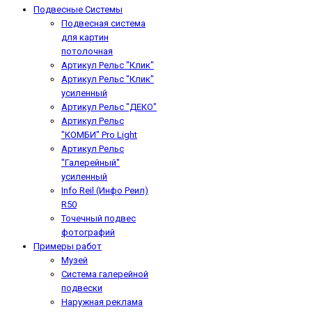
Подвесные Системы
Подвесная система
для картин
потолочная
Артикул Рельс "Клик"
Артикул Рельс "Клик"
усиленный
Артикул Рельс "ДЕКО"
Артикул Рельс
"КОМБИ" Pro Light
Артикул Рельс
"Галерейный"
усиленный
Info Reil (Инфо Реил)
R50
Точечный подвес
фотографий
Примеры работ
Музей
Система галерейной
подвески
Наружная реклама