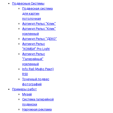
Подвесные Системы
Подвесная система
для картин
потолочная
Артикул Рельс "Клик"
Артикул Рельс "Клик"
усиленный
Артикул Рельс "ДЕКО"
Артикул Рельс
"КОМБИ" Pro Light
Артикул Рельс
"Галерейный"
усиленный
Info Reil (Инфо Реил)
R50
Точечный подвес
фотографий
Примеры работ
Музей
Система галерейной
подвески
Наружная реклама