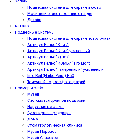
Услуги
Подвесная система для картин и фото
Мобильные выставочные стенды
Дизайн
Каталог
Подвесные Системы
Подвесная система для картин потолочная
Артикул Рельс "Клик"
Артикул Рельс "Клик" усиленный
Артикул Рельс "ДЕКО"
Артикул Рельс "КОМБИ" Pro Light
Артикул Рельс "Галерейный" усиленный
Info Reil (Инфо Реил) R50
Точечный подвес фотографий
Примеры работ
Музей
Система галерейной подвески
Наружная реклама
Сувенирная продукция
Дома
Стоматологическая клиника
Музей Перевоз
Музей Спасское