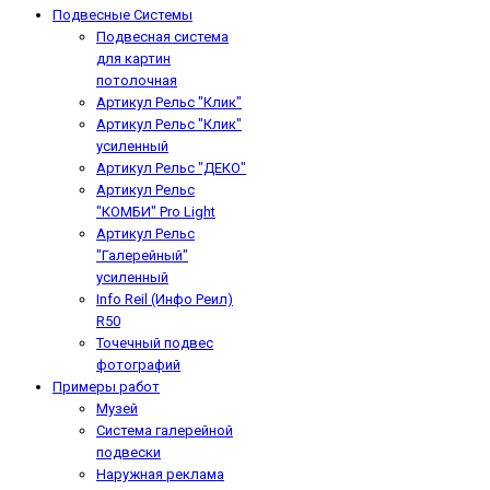
Подвесные Системы
Подвесная система
для картин
потолочная
Артикул Рельс "Клик"
Артикул Рельс "Клик"
усиленный
Артикул Рельс "ДЕКО"
Артикул Рельс
"КОМБИ" Pro Light
Артикул Рельс
"Галерейный"
усиленный
Info Reil (Инфо Реил)
R50
Точечный подвес
фотографий
Примеры работ
Музей
Система галерейной
подвески
Наружная реклама