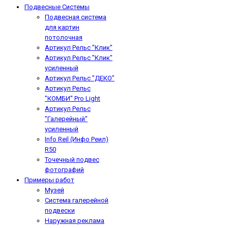
Подвесные Системы
Подвесная система
для картин
потолочная
Артикул Рельс "Клик"
Артикул Рельс "Клик"
усиленный
Артикул Рельс "ДЕКО"
Артикул Рельс
"КОМБИ" Pro Light
Артикул Рельс
"Галерейный"
усиленный
Info Reil (Инфо Реил)
R50
Точечный подвес
фотографий
Примеры работ
Музей
Система галерейной
подвески
Наружная реклама