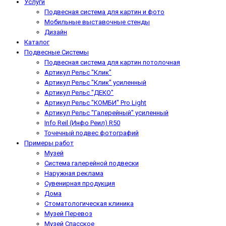
Услуги
Подвесная система для картин и фото
Мобильные выставочные стенды
Дизайн
Каталог
Подвесные Системы
Подвесная система для картин потолочная
Артикул Рельс "Клик"
Артикул Рельс "Клик" усиленный
Артикул Рельс "ДЕКО"
Артикул Рельс "КОМБИ" Pro Light
Артикул Рельс "Галерейный" усиленный
Info Reil (Инфо Реил) R50
Точечный подвес фотографий
Примеры работ
Музей
Система галерейной подвески
Наружная реклама
Сувенирная продукция
Дома
Стоматологическая клиника
Музей Перевоз
Музей Спасское