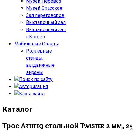
Музей Перевоз
Музей Спасское
Зал переговоров
Выставочный зал
Выставочный зал
г.Кстово
Мобильные Стенды
Роллерные
стенды,
выдвижные
экраны
Каталог
Трос Artiteq стальной Twister 2 мм, 2