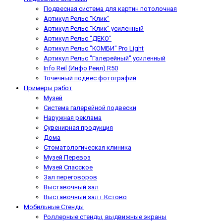
Подвесная система для картин потолочная
Артикул Рельс "Клик"
Артикул Рельс "Клик" усиленный
Артикул Рельс "ДЕКО"
Артикул Рельс "КОМБИ" Pro Light
Артикул Рельс "Галерейный" усиленный
Info Reil (Инфо Реил) R50
Точечный подвес фотографий
Примеры работ
Музей
Система галерейной подвески
Наружная реклама
Сувенирная продукция
Дома
Стоматологическая клиника
Музей Перевоз
Музей Спасское
Зал переговоров
Выставочный зал
Выставочный зал г.Кстово
Мобильные Стенды
Роллерные стенды, выдвижные экраны