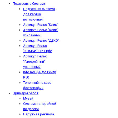
Подвесные Системы
Подвесная система
для картин
потолочная
Артикул Рельс "Клик"
Артикул Рельс "Клик"
усиленный
Артикул Рельс "ДЕКО"
Артикул Рельс
"КОМБИ" Pro Light
Артикул Рельс
"Галерейный"
усиленный
Info Reil (Инфо Реил)
R50
Точечный подвес
фотографий
Примеры работ
Музей
Система галерейной
подвески
Наружная реклама