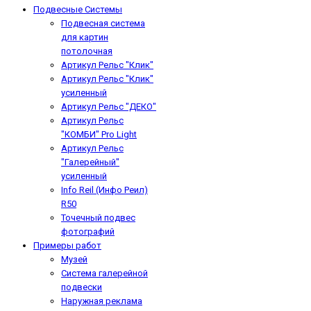
Подвесные Системы
Подвесная система
для картин
потолочная
Артикул Рельс "Клик"
Артикул Рельс "Клик"
усиленный
Артикул Рельс "ДЕКО"
Артикул Рельс
"КОМБИ" Pro Light
Артикул Рельс
"Галерейный"
усиленный
Info Reil (Инфо Реил)
R50
Точечный подвес
фотографий
Примеры работ
Музей
Система галерейной
подвески
Наружная реклама