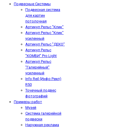
Подвесные Системы
Подвесная система
для картин
потолочная
Артикул Рельс "Клик"
Артикул Рельс "Клик"
усиленный
Артикул Рельс "ДЕКО"
Артикул Рельс
"КОМБИ" Pro Light
Артикул Рельс
"Галерейный"
усиленный
Info Reil (Инфо Реил)
R50
Точечный подвес
фотографий
Примеры работ
Музей
Система галерейной
подвески
Наружная реклама