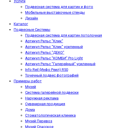
Услуги
Подвесная система для картин и фото
Мобильные выставочные стенды
Дизайн
Каталог
Подвесные Системы
Подвесная система для картин потолочная
Артикул Рельс "Клик"
Артикул Рельс "Клик" усиленный
Артикул Рельс "ДЕКО"
Артикул Рельс "КОМБИ" Pro Light
Артикул Рельс "Галерейный" усиленный
Info Reil (Инфо Реил) R50
Точечный подвес фотографий
Примеры работ
Музей
Система галерейной подвески
Наружная реклама
Сувенирная продукция
Дома
Стоматологическая клиника
Музей Перевоз
Музей Спасское