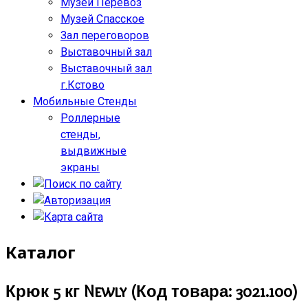
Музей Перевоз
Музей Спасское
Зал переговоров
Выставочный зал
Выставочный зал
г.Кстово
Мобильные Стенды
Роллерные
стенды,
выдвижные
экраны
Каталог
Крюк 5 кг Newly
(Код товара:
3021.100
)