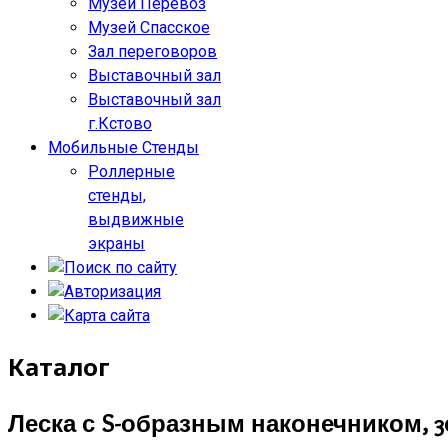
Музей Перевоз
Музей Спасское
Зал переговоров
Выставочный зал
Выставочный зал
г.Кстово
Мобильные Стенды
Роллерные
стенды,
выдвижные
экраны
Каталог
Леска с S-образным наконечником, 