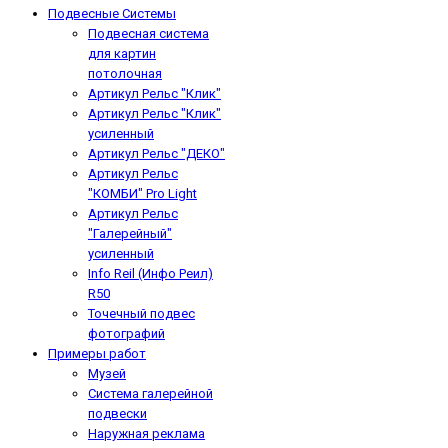
Подвесные Системы
Подвесная система
для картин
потолочная
Артикул Рельс "Клик"
Артикул Рельс "Клик"
усиленный
Артикул Рельс "ДЕКО"
Артикул Рельс
"КОМБИ" Pro Light
Артикул Рельс
"Галерейный"
усиленный
Info Reil (Инфо Реил)
R50
Точечный подвес
фотографий
Примеры работ
Музей
Система галерейной
подвески
Наружная реклама