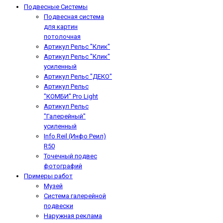
Подвесные Системы
Подвесная система
для картин
потолочная
Артикул Рельс "Клик"
Артикул Рельс "Клик"
усиленный
Артикул Рельс "ДЕКО"
Артикул Рельс
"КОМБИ" Pro Light
Артикул Рельс
"Галерейный"
усиленный
Info Reil (Инфо Реил)
R50
Точечный подвес
фотографий
Примеры работ
Музей
Система галерейной
подвески
Наружная реклама