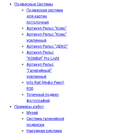
Подвесные Системы
Подвесная система
для картин
потолочная
Артикул Рельс "Клик"
Артикул Рельс "Клик"
усиленный
Артикул Рельс "ДЕКО"
Артикул Рельс
"КОМБИ" Pro Light
Артикул Рельс
"Галерейный"
усиленный
Info Reil (Инфо Реил)
R50
Точечный подвес
фотографий
Примеры работ
Музей
Система галерейной
подвески
Наружная реклама