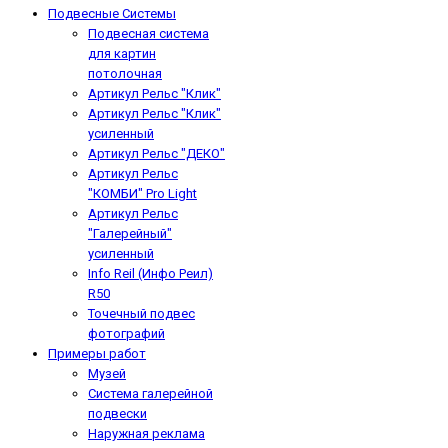
Подвесные Системы
Подвесная система
для картин
потолочная
Артикул Рельс "Клик"
Артикул Рельс "Клик"
усиленный
Артикул Рельс "ДЕКО"
Артикул Рельс
"КОМБИ" Pro Light
Артикул Рельс
"Галерейный"
усиленный
Info Reil (Инфо Реил)
R50
Точечный подвес
фотографий
Примеры работ
Музей
Система галерейной
подвески
Наружная реклама