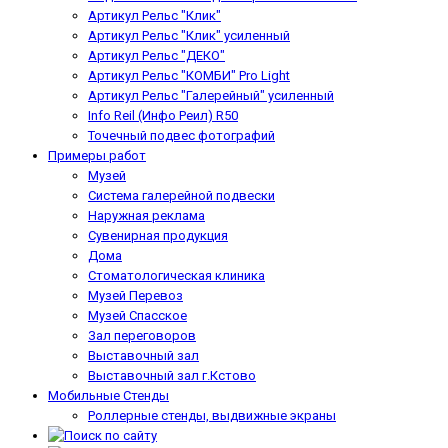
Артикул Рельс "Клик"
Артикул Рельс "Клик" усиленный
Артикул Рельс "ДЕКО"
Артикул Рельс "КОМБИ" Pro Light
Артикул Рельс "Галерейный" усиленный
Info Reil (Инфо Реил) R50
Точечный подвес фотографий
Примеры работ
Музей
Система галерейной подвески
Наружная реклама
Сувенирная продукция
Дома
Стоматологическая клиника
Музей Перевоз
Музей Спасское
Зал переговоров
Выставочный зал
Выставочный зал г.Кстово
Мобильные Стенды
Роллерные стенды, выдвижные экраны