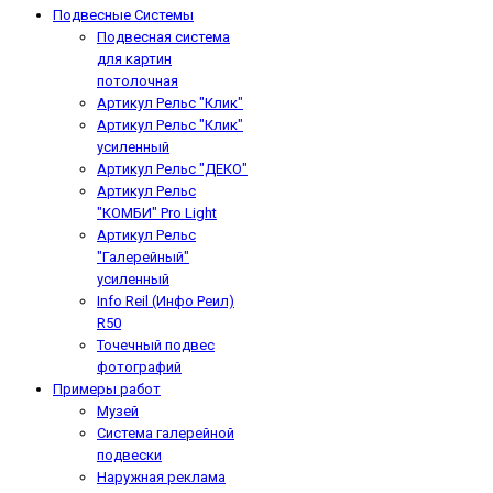
Подвесные Системы
Подвесная система
для картин
потолочная
Артикул Рельс "Клик"
Артикул Рельс "Клик"
усиленный
Артикул Рельс "ДЕКО"
Артикул Рельс
"КОМБИ" Pro Light
Артикул Рельс
"Галерейный"
усиленный
Info Reil (Инфо Реил)
R50
Точечный подвес
фотографий
Примеры работ
Музей
Система галерейной
подвески
Наружная реклама