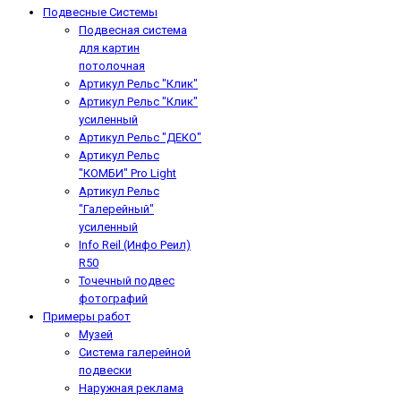
Подвесные Системы
Подвесная система
для картин
потолочная
Артикул Рельс "Клик"
Артикул Рельс "Клик"
усиленный
Артикул Рельс "ДЕКО"
Артикул Рельс
"КОМБИ" Pro Light
Артикул Рельс
"Галерейный"
усиленный
Info Reil (Инфо Реил)
R50
Точечный подвес
фотографий
Примеры работ
Музей
Система галерейной
подвески
Наружная реклама