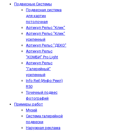
Подвесные Системы
Подвесная система
для картин
потолочная
Артикул Рельс "Клик"
Артикул Рельс "Клик"
усиленный
Артикул Рельс "ДЕКО"
Артикул Рельс
"КОМБИ" Pro Light
Артикул Рельс
"Галерейный"
усиленный
Info Reil (Инфо Реил)
R50
Точечный подвес
фотографий
Примеры работ
Музей
Система галерейной
подвески
Наружная реклама