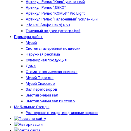
Артикул Рельс "Клик" усиленный
Артикул Рельс "ДЕКО"
Артикул Рельс "КОМБИ" Pro Light
Артикул Рельс "Галерейный" усиленный
Info Reil (Инфо Реил) R50
Точечный подвес фотографий
Примеры работ
Музей
Система галерейной подвески
Наружная реклама
Сувенирная продукция
Дома
Стоматологическая клиника
Музей Перевоз
Музей Спасское
Зал переговоров
Выставочный зал
Выставочный зал г.Кстово
Мобильные Стенды
Роллерные стенды, выдвижные экраны