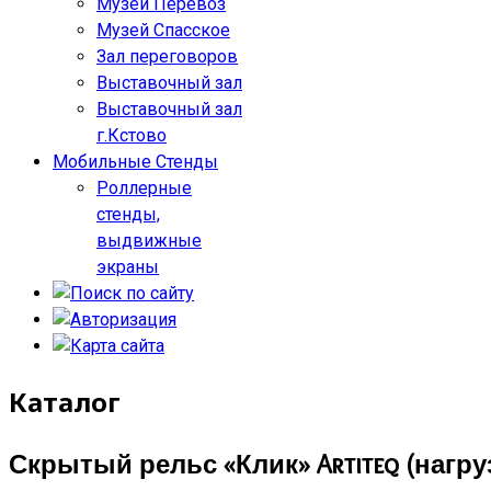
Музей Перевоз
Музей Спасское
Зал переговоров
Выставочный зал
Выставочный зал
г.Кстово
Мобильные Стенды
Роллерные
стенды,
выдвижные
экраны
Каталог
Скрытый рельс «Клик» Artiteq (нагруз