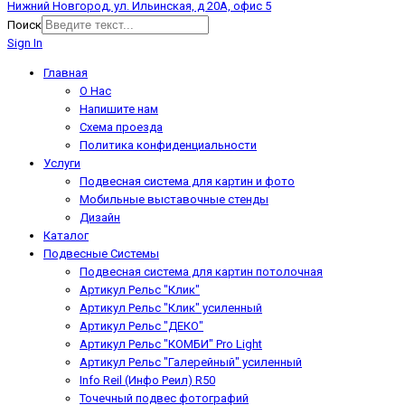
Нижний Новгород, ул. Ильинская, д 20А, офис 5
Поиск
Sign In
Главная
О Нас
Напишите нам
Схема проезда
Политика конфиденциальности
Услуги
Подвесная система для картин и фото
Мобильные выставочные стенды
Дизайн
Каталог
Подвесные Системы
Подвесная система для картин потолочная
Артикул Рельс "Клик"
Артикул Рельс "Клик" усиленный
Артикул Рельс "ДЕКО"
Артикул Рельс "КОМБИ" Pro Light
Артикул Рельс "Галерейный" усиленный
Info Reil (Инфо Реил) R50
Точечный подвес фотографий